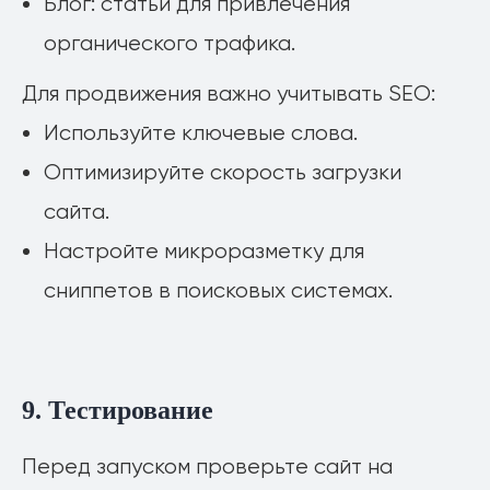
Блог: статьи для привлечения
Есть идея? Можем обсудить её реализацию
органического трафика.
Оставить заявку
Для продвижения важно учитывать SEO:
Используйте ключевые слова.
Оптимизируйте скорость загрузки
сайта.
general@quantum-dev.ru
Настройте микроразметку для
VK
Telegram
WhatsApp
сниппетов в поисковых системах.
Услуги
Разработка маркетплейсов
Разработка на базе ИИ
9. Тестирование
Аутстаффинг
Битрикс 24
Перед запуском проверьте сайт на
Сайты на Tilda