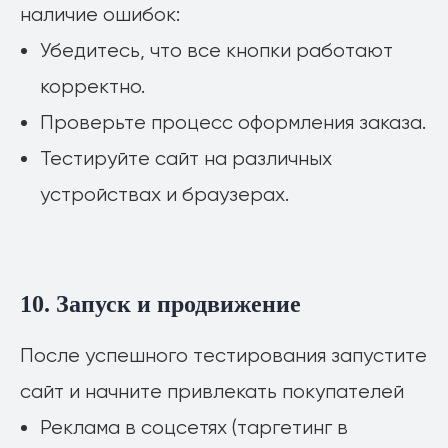
наличие ошибок:
О компании
Убедитесь, что все кнопки работают
Вакансии
Блог
корректно.
Портфолио
Проверьте процесс оформления заказа.
Реквизиты
Тестируйте сайт на различных
ИП Ганус Александр Андреевич
ОГРНИП 320547600102948
устройствах и браузерах.
ИНН 543314872712
+79994512356
г. Новосибирск,
ул. Владимира Заровного 28, 1 этаж
10. Запуск и продвижение
После успешного тестирования запустите
сайт и начните привлекать покупателей
Реклама в соцсетях (таргетинг в