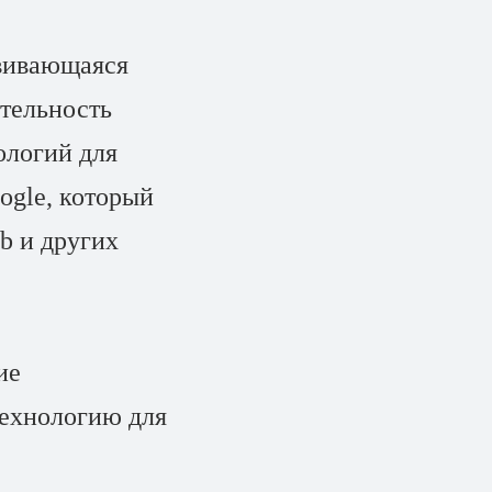
вивающаяся
ительность
ологий для
ogle, который
b и других
ие
технологию для