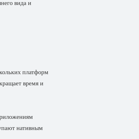
него вида и
скольких платформ
окращает время и
 приложениям
тупают нативным