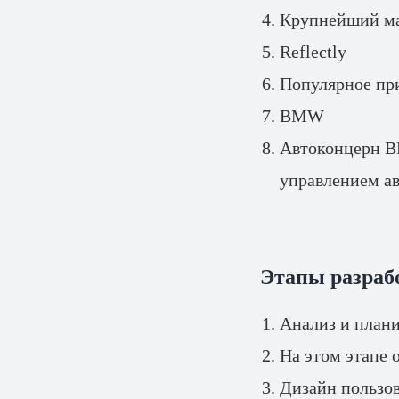
Крупнейший мар
Reflectly
Популярное при
BMW
Автоконцерн BM
управлением а
Этапы разрабо
Анализ и план
На этом этапе 
Дизайн пользов