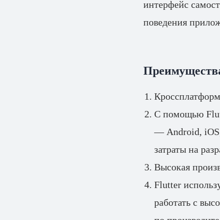
интерфейс самост
поведения прилож
Преимущества
Кроссплатформ
С помощью Flut
— Android, iOS
затраты на разр
Высокая произ
Flutter исполь
работать с выс