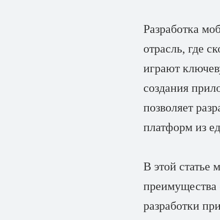
Разработка мо
отрасль, где с
играют ключев
создания прило
позволяет разр
платформ из ед
В этой статье м
преимущества о
разработки пр