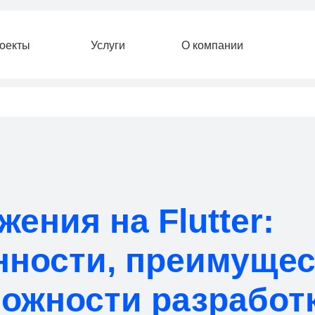
Услуги
О компании
ения на Flutter:
нности, преимущес
можности разработ