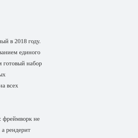
ый в 2018 году.
ванием единого
м готовый набор
ых
на всех
у: фреймворк не
 а рендерит