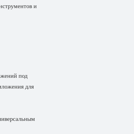
инструментов и
ожений под
риложения для
универсальным