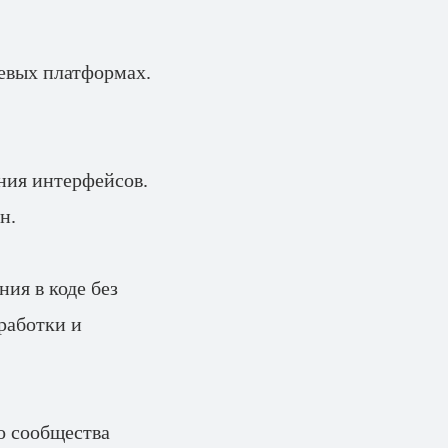
левых платформах.
ания интерфейсов.
н.
ия в коде без
работки и
го сообщества