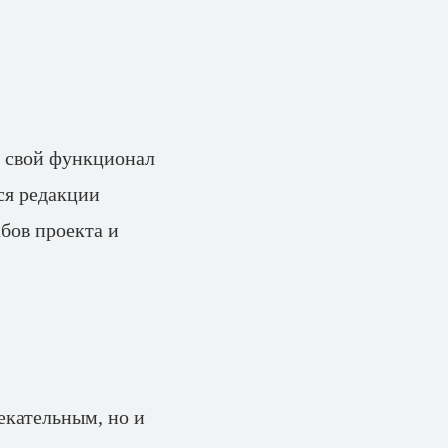
т свой функционал
ся редакции
бов проекта и
екательным, но и