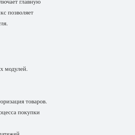
ключает главную
икс позволяет
ля.
х модулей.
горизация товаров.
роцесса покупки
латежей.