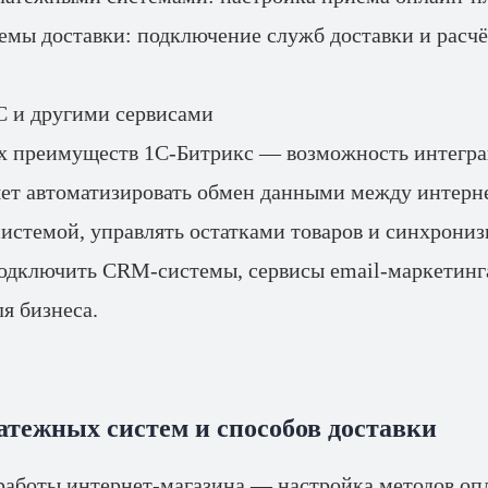
емы доставки: подключение служб доставки и расч
С и другими сервисами
х преимуществ 1С-Битрикс — возможность интегра
яет автоматизировать обмен данными между интерн
системой, управлять остатками товаров и синхрониз
дключить CRM-системы, сервисы email-маркетинга
я бизнеса.
атежных систем и способов доставки
аботы интернет-магазина — настройка методов опл