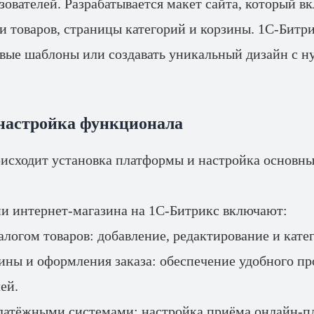
зователей. Разрабатывается макет сайта, который в
и товаров, страницы категорий и корзины. 1С-Битр
овые шаблоны или создавать уникальный дизайн с ну
 настройка функционала
оисходит установка платформы и настройка основны
и интернет-магазина на 1С-Битрикс включают:
алогом товаров: добавление, редактирование и кате
ины и оформления заказа: обеспечение удобного п
ей.
латёжными системами: настройка приёма онлайн-п