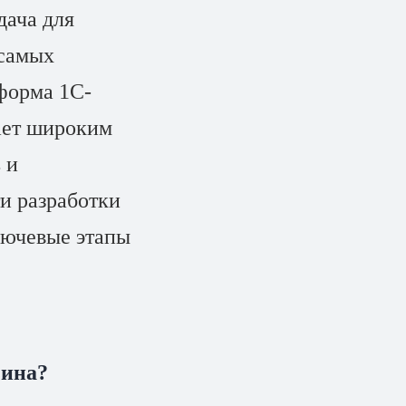
дача для
 самых
форма 1С-
ает широким
 и
и разработки
лючевые этапы
зина?