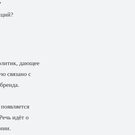
?
иций?
олитик, дающее
ю связано с
бренда.
 появляется
Речь идёт о
нии.