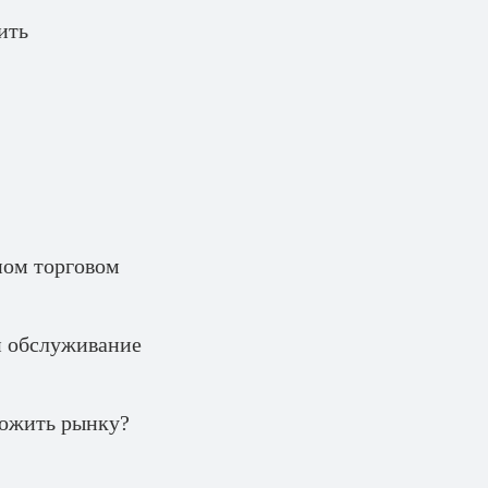
ить
ьном торговом
и обслуживание
ложить рынку?