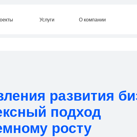
Услуги
О компании
ления развития би
ексный подход
емному росту