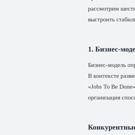
рассмотрим шесть
выстроить стаби
1. Бизнес-мод
Бизнес-модель опр
В контексте разв
«Jobs To Be Done
организация спос
Конкурентны