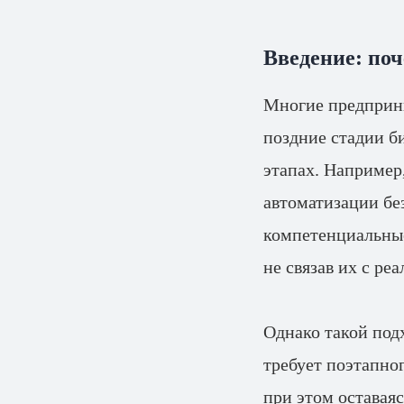
Введение: по
Многие предприни
поздние стадии б
этапах. Например
автоматизации бе
компетенциальные
не связав их с ре
Однако такой под
требует поэтапног
при этом оставая