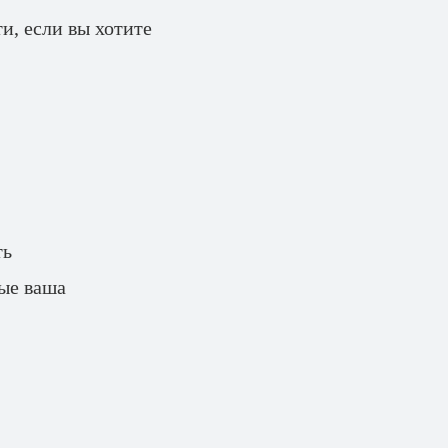
и, если вы хотите
ть
рые ваша