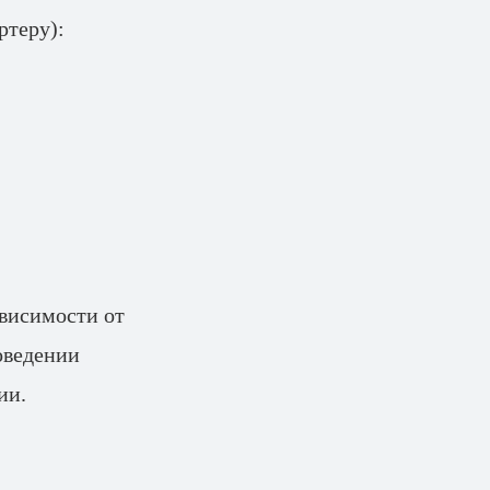
ртеру):
ависимости от
оведении
ии.