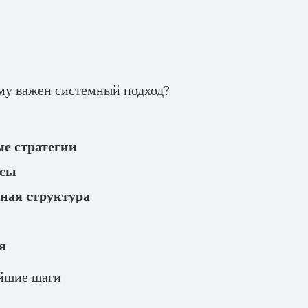
му важен системный подход?
е стратегии
ссы
ная структура
я
ейшие шаги